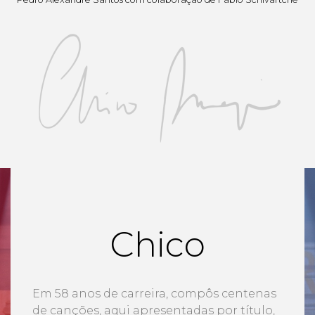
Chico
Em 58 anos de carreira, compôs centenas
de canções, aqui apresentadas por título,