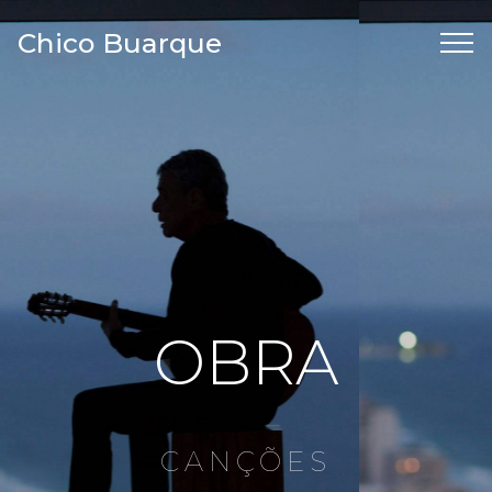
Chico Buarque
OBRA
CANÇÕES