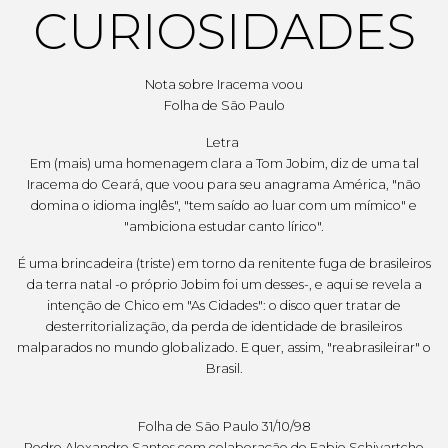
CURIOSIDADES
Nota sobre Iracema voou
Folha de São Paulo
Letra
Em (mais) uma homenagem clara a Tom Jobim, diz de uma tal
Iracema do Ceará, que voou para seu anagrama América, "não
domina o idioma inglês", "tem saído ao luar com um mímico" e
"ambiciona estudar canto lírico".
É uma brincadeira (triste) em torno da renitente fuga de brasileiros
da terra natal -o próprio Jobim foi um desses-, e aqui se revela a
intenção de Chico em "As Cidades": o disco quer tratar de
desterritorialização, da perda de identidade de brasileiros
malparados no mundo globalizado. E quer, assim, "reabrasileirar" o
Brasil.
Folha de São Paulo 31/10/98
Pedro Alexandre Santos com colaboração de Fabio Schivartche