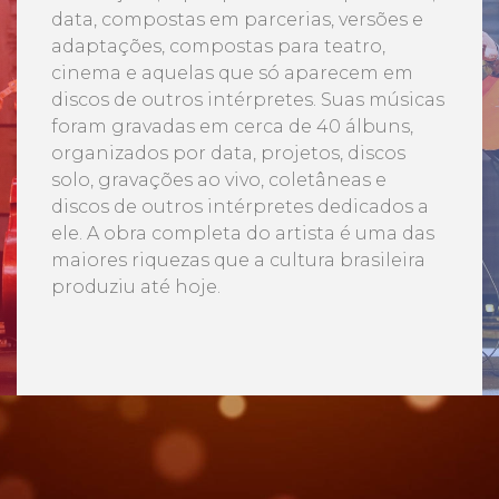
data, compostas em parcerias, versões e
adaptações, compostas para teatro,
cinema e aquelas que só aparecem em
discos de outros intérpretes. Suas músicas
foram gravadas em cerca de 40 álbuns,
organizados por data, projetos, discos
solo, gravações ao vivo, coletâneas e
discos de outros intérpretes dedicados a
ele. A obra completa do artista é uma das
maiores riquezas que a cultura brasileira
produziu até hoje.