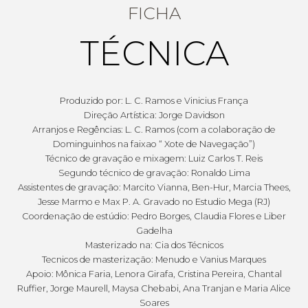
FICHA
TÉCNICA
Produzido por: L. C. Ramos e Vinicius França
Direção Artística: Jorge Davidson
Arranjos e Regências: L. C. Ramos (com a colaboração de
Dominguinhos na faixao “ Xote de Navegação”)
Técnico de gravação e mixagem: Luiz Carlos T. Reis
Segundo técnico de gravação: Ronaldo Lima
Assistentes de gravação: Marcito Vianna, Ben-Hur, Marcia Thees,
Jesse Marmo e Max P. A. Gravado no Estudio Mega (RJ)
Coordenação de estúdio: Pedro Borges, Claudia Flores e Liber
Gadelha
Masterizado na: Cia dos Técnicos
Tecnicos de masterização: Menudo e Vanius Marques
Apoio: Mônica Faria, Lenora Girafa, Cristina Pereira, Chantal
Ruffier, Jorge Maurell, Maysa Chebabi, Ana Tranjan e Maria Alice
Soares