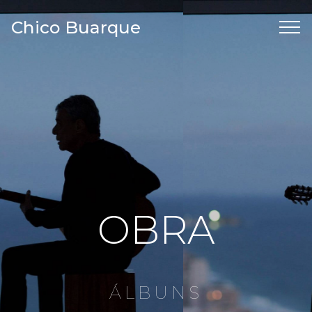
Chico Buarque
OBRA
ÁLBUNS