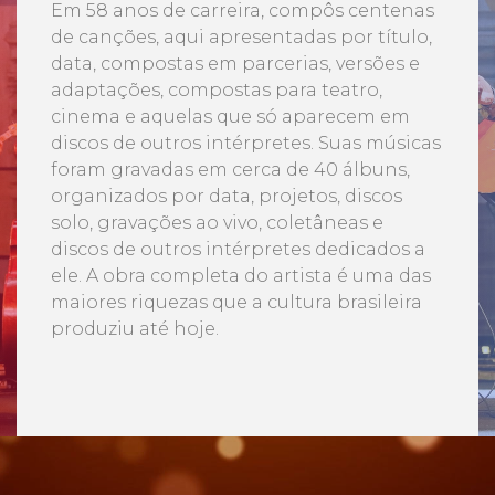
Em 58 anos de carreira, compôs centenas
de canções, aqui apresentadas por título,
data, compostas em parcerias, versões e
adaptações, compostas para teatro,
cinema e aquelas que só aparecem em
discos de outros intérpretes. Suas músicas
foram gravadas em cerca de 40 álbuns,
organizados por data, projetos, discos
solo, gravações ao vivo, coletâneas e
discos de outros intérpretes dedicados a
ele. A obra completa do artista é uma das
maiores riquezas que a cultura brasileira
produziu até hoje.