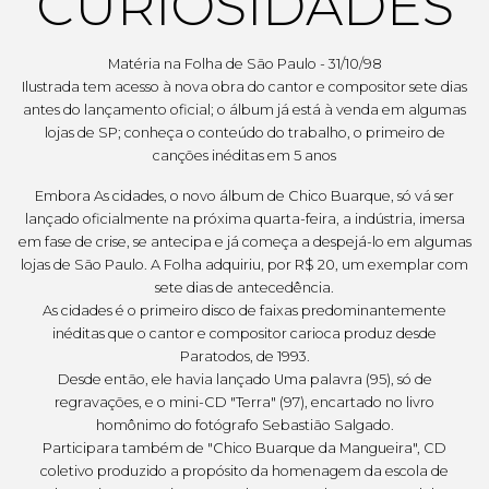
CURIOSIDADES
Matéria na Folha de São Paulo - 31/10/98
Ilustrada tem acesso à nova obra do cantor e compositor sete dias
antes do lançamento oficial; o álbum já está à venda em algumas
lojas de SP; conheça o conteúdo do trabalho, o primeiro de
canções inéditas em 5 anos
Embora As cidades, o novo álbum de Chico Buarque, só vá ser
lançado oficialmente na próxima quarta-feira, a indústria, imersa
em fase de crise, se antecipa e já começa a despejá-lo em algumas
lojas de São Paulo. A Folha adquiriu, por R$ 20, um exemplar com
sete dias de antecedência.
As cidades é o primeiro disco de faixas predominantemente
inéditas que o cantor e compositor carioca produz desde
Paratodos, de 1993.
Desde então, ele havia lançado Uma palavra (95), só de
regravações, e o mini-CD "Terra" (97), encartado no livro
homônimo do fotógrafo Sebastião Salgado.
Participara também de "Chico Buarque da Mangueira", CD
coletivo produzido a propósito da homenagem da escola de