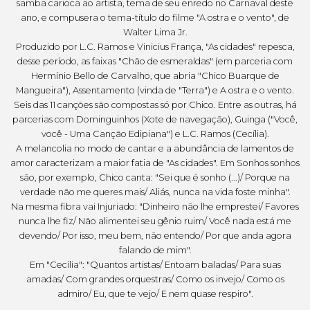
samba carioca ao artista, tema de seu enredo no Carnaval deste
ano, e compusera o tema-título do filme "A ostra e o vento", de
Walter Lima Jr.
Produzido por L.C. Ramos e Vinicius França, "As cidades" repesca,
desse período, as faixas "Chão de esmeraldas" (em parceria com
Hermínio Bello de Carvalho, que abria "Chico Buarque de
Mangueira"), Assentamento (vinda de "Terra") e A ostra e o vento.
Seis das 11 canções são compostas só por Chico. Entre as outras, há
parcerias com Dominguinhos (Xote de navegação), Guinga ("Você,
você - Uma Canção Edipiana") e L.C. Ramos (Cecília).
A melancolia no modo de cantar e a abundância de lamentos de
amor caracterizam a maior fatia de "As cidades". Em Sonhos sonhos
são, por exemplo, Chico canta: "Sei que é sonho (...)/ Porque na
verdade não me queres mais/ Aliás, nunca na vida foste minha".
Na mesma fibra vai Injuriado: "Dinheiro não lhe emprestei/ Favores
nunca lhe fiz/ Não alimentei seu gênio ruim/ Você nada está me
devendo/ Por isso, meu bem, não entendo/ Por que anda agora
falando de mim".
Em "Cecília": "Quantos artistas/ Entoam baladas/ Para suas
amadas/ Com grandes orquestras/ Como os invejo/ Como os
admiro/ Eu, que te vejo/ E nem quase respiro".