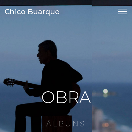
Chico Buarque
OBRA
ÁLBUNS