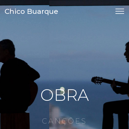
Chico Buarque
OBRA
CANÇÕES