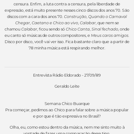
censura. Enfim, a luta contra a censura, pela liberdade de
expressão, está muito presente nesses cinco discos dos anos 70. São
discos com a cara dos anos 70.
Construção
,
Quando o Carnaval
Chegar
,
Caetano e Chico ao vivo
,
Calabar
, que nem se
chamou
Calabar
, ficou sendo só
Chico Canta
,
Sinal fechado
, onde
eu canto só músicas de outros compositores, e
Meus caros amigos
.
Disco por disco, você vai ver isso. Fica bastante claro que a partir de
78 minha música está respirando melhor.
Entrevista Rádio Eldorado - 27/09/89
Geraldo Leite
Semana Chico Buarque
Pra começar, pedimos ao Chico para falar sobre a música popular
e por que é tão expressiva no Brasil?
Olha, eu, como estou dentro da música, nem me sinto muito à
vontade de fazer uma comparação desse tipo.