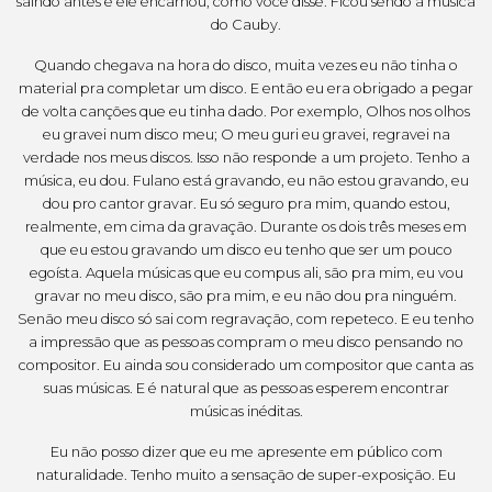
saindo antes e ele encarnou, como você disse. Ficou sendo a música
do Cauby.
Quando chegava na hora do disco, muita vezes eu não tinha o
material pra completar um disco. E então eu era obrigado a pegar
de volta canções que eu tinha dado. Por exemplo, Olhos nos olhos
eu gravei num disco meu; O meu guri eu gravei, regravei na
verdade nos meus discos. Isso não responde a um projeto. Tenho a
música, eu dou. Fulano está gravando, eu não estou gravando, eu
dou pro cantor gravar. Eu só seguro pra mim, quando estou,
realmente, em cima da gravação. Durante os dois três meses em
que eu estou gravando um disco eu tenho que ser um pouco
egoísta. Aquela músicas que eu compus ali, são pra mim, eu vou
gravar no meu disco, são pra mim, e eu não dou pra ninguém.
Senão meu disco só sai com regravação, com repeteco. E eu tenho
a impressão que as pessoas compram o meu disco pensando no
compositor. Eu ainda sou considerado um compositor que canta as
suas músicas. E é natural que as pessoas esperem encontrar
músicas inéditas.
Eu não posso dizer que eu me apresente em público com
naturalidade. Tenho muito a sensação de super-exposição. Eu