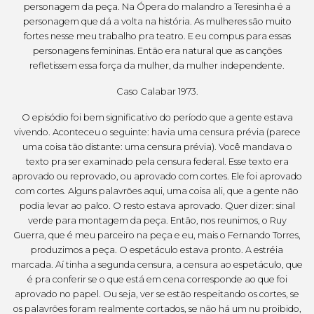
personagem da peça. Na Ópera do malandro a Teresinha é a
personagem que dá a volta na história. As mulheres são muito
fortes nesse meu trabalho pra teatro. E eu compus para essas
personagens femininas. Então era natural que as canções
refletissem essa força da mulher, da mulher independente.
Caso Calabar 1973.
O episódio foi bem significativo do período que a gente estava
vivendo. Aconteceu o seguinte: havia uma censura prévia (parece
uma coisa tão distante: uma censura prévia). Você mandava o
texto pra ser examinado pela censura federal. Esse texto era
aprovado ou reprovado, ou aprovado com cortes. Ele foi aprovado
com cortes. Alguns palavrões aqui, uma coisa ali, que a gente não
podia levar ao palco. O resto estava aprovado. Quer dizer: sinal
verde para montagem da peça. Então, nos reunimos, o Ruy
Guerra, que é meu parceiro na peça e eu, mais o Fernando Torres,
produzimos a peça. O espetáculo estava pronto. A estréia
marcada. Aí tinha a segunda censura, a censura ao espetáculo, que
é pra conferir se o que está em cena corresponde ao que foi
aprovado no papel. Ou seja, ver se estão respeitando os cortes, se
os palavrões foram realmente cortados, se não há um nu proibido,