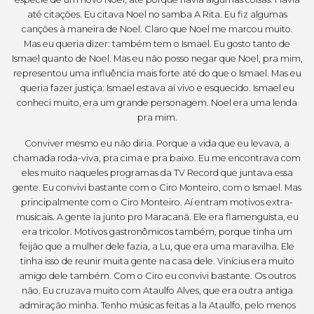
até citações. Eu citava Noel no samba A Rita. Eu fiz algumas
canções à maneira de Noel. Claro que Noel me marcou muito.
Mas eu queria dizer: também tem o Ismael. Eu gosto tanto de
Ismael quanto de Noel. Mas eu não posso negar que Noel, pra mim,
representou uma influência mais forte até do que o Ismael. Mas eu
queria fazer justiça: Ismael estava aí vivo e esquecido. Ismael eu
conheci muito, era um grande personagem. Noel era uma lenda
pra mim.
Conviver mesmo eu não diria. Porque a vida que eu levava, a
chamada roda-viva, pra cima e pra baixo. Eu me encontrava com
eles muito naqueles programas da TV Record que juntava essa
gente. Eu convivi bastante com o Ciro Monteiro, com o Ismael. Mas
principalmente com o Ciro Monteiro. Aí entram motivos extra-
musicais. A gente ia junto pro Maracanã. Ele era flamenguista, eu
era tricolor. Motivos gastronômicos também, porque tinha um
feijão que a mulher dele fazia, a Lu, que era uma maravilha. Ele
tinha isso de reunir muita gente na casa dele. Vinícius era muito
amigo dele também. Com o Ciro eu convivi bastante. Os outros
não. Eu cruzava muito com Ataulfo Alves, que era outra antiga
admiração minha. Tenho músicas feitas a la Ataulfo, pelo menos