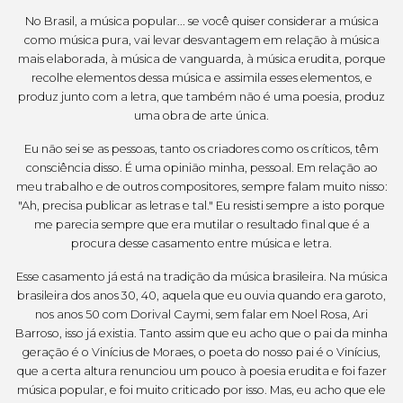
No Brasil, a música popular... se você quiser considerar a música
como música pura, vai levar desvantagem em relação à música
mais elaborada, à música de vanguarda, à música erudita, porque
recolhe elementos dessa música e assimila esses elementos, e
produz junto com a letra, que também não é uma poesia, produz
uma obra de arte única.
Eu não sei se as pessoas, tanto os criadores como os críticos, têm
consciência disso. É uma opinião minha, pessoal. Em relação ao
meu trabalho e de outros compositores, sempre falam muito nisso:
"Ah, precisa publicar as letras e tal." Eu resisti sempre a isto porque
me parecia sempre que era mutilar o resultado final que é a
procura desse casamento entre música e letra.
Esse casamento já está na tradição da música brasileira. Na música
brasileira dos anos 30, 40, aquela que eu ouvia quando era garoto,
nos anos 50 com Dorival Caymi, sem falar em Noel Rosa, Ari
Barroso, isso já existia. Tanto assim que eu acho que o pai da minha
geração é o Vinícius de Moraes, o poeta do nosso pai é o Vinícius,
que a certa altura renunciou um pouco à poesia erudita e foi fazer
música popular, e foi muito criticado por isso. Mas, eu acho que ele