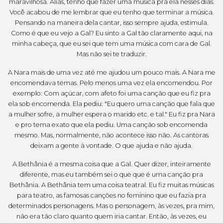
maravilhosa. Aliás, tenho que fazer uma música pra ela nesses dias.
Você acabou de me lembrar que eu tenho que terminar a música.
Pensando na maneira dela cantar, isso sempre ajuda, estimula.
Como é que eu vejo a Gal? Eu sinto a Gal tão claramente aqui, na
minha cabeça, que eu sei que tem uma música com cara de Gal.
Mas não sei te traduzir.
A Nara mais de uma vez até me ajudou um pouco mais. A Nara me
encomendava temas. Pelo menos uma vez ela encomendou. Por
exemplo: Com açúcar, com afeto foi uma canção que eu fiz pra
ela sob encomenda. Ela pediu: "Eu quero uma canção que fala que
a mulher sofre, a mulher espera o marido etc. e tal." Eu fiz pra Nara
e pro tema exato que ela pediu. Uma canção sob encomenda
mesmo. Mas, normalmente, não acontece isso não. As cantoras
deixam a gente à vontade. O que ajuda e não ajuda.
A Bethânia é a mesma coisa que a Gal. Quer dizer, inteiramente
diferente, mas eu também sei o que que é uma canção pra
Bethânia. A Bethânia tem uma coisa teatral. Eu fiz muitas músicas
para teatro, as famosas canções no feminino que eu fazia pra
determinados personagens. Mas o personagem, às vezes, pra mim,
não era tão claro quanto quem iria cantar. Então, às vezes, eu