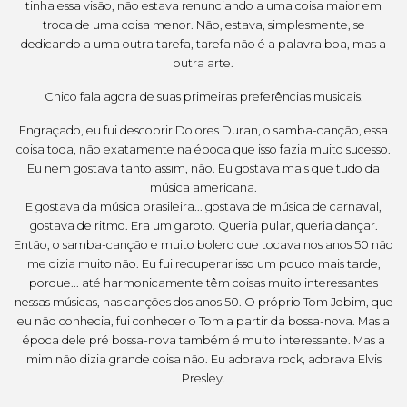
tinha essa visão, não estava renunciando a uma coisa maior em
troca de uma coisa menor. Não, estava, simplesmente, se
dedicando a uma outra tarefa, tarefa não é a palavra boa, mas a
outra arte.
Chico fala agora de suas primeiras preferências musicais.
Engraçado, eu fui descobrir Dolores Duran, o samba-canção, essa
coisa toda, não exatamente na época que isso fazia muito sucesso.
Eu nem gostava tanto assim, não. Eu gostava mais que tudo da
música americana.
E gostava da música brasileira... gostava de música de carnaval,
gostava de ritmo. Era um garoto. Queria pular, queria dançar.
Então, o samba-canção e muito bolero que tocava nos anos 50 não
me dizia muito não. Eu fui recuperar isso um pouco mais tarde,
porque... até harmonicamente têm coisas muito interessantes
nessas músicas, nas canções dos anos 50. O próprio Tom Jobim, que
eu não conhecia, fui conhecer o Tom a partir da bossa-nova. Mas a
época dele pré bossa-nova também é muito interessante. Mas a
mim não dizia grande coisa não. Eu adorava rock, adorava Elvis
Presley.