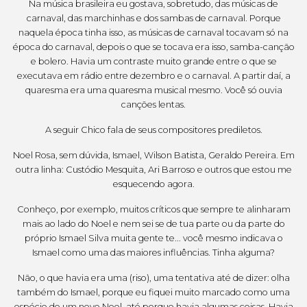
Na música brasileira eu gostava, sobretudo, das músicas de
carnaval, das marchinhas e dos sambas de carnaval. Porque
naquela época tinha isso, as músicas de carnaval tocavam só na
época do carnaval, depois o que se tocava era isso, samba-canção
e bolero. Havia um contraste muito grande entre o que se
executava em rádio entre dezembro e o carnaval. A partir daí, a
quaresma era uma quaresma musical mesmo. Você só ouvia
canções lentas.
A seguir Chico fala de seus compositores prediletos.
Noel Rosa, sem dúvida, Ismael, Wilson Batista, Geraldo Pereira. Em
outra linha: Custódio Mesquita, Ari Barroso e outros que estou me
esquecendo agora.
Conheço, por exemplo, muitos críticos que sempre te alinharam
mais ao lado do Noel e nem sei se de tua parte ou da parte do
próprio Ismael Silva muita gente te... você mesmo indicava o
Ismael como uma das maiores influências. Tinha alguma?
Não, o que havia era uma (riso), uma tentativa até de dizer: olha
também do Ismael, porque eu fiquei muito marcado como uma
espécie de um novo Noel, até porque havia algumas coisas. Havia