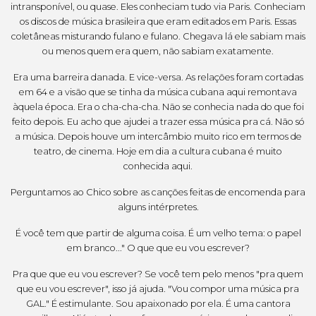
intransponível, ou quase. Eles conheciam tudo via Paris. Conheciam
os discos de música brasileira que eram editados em Paris. Essas
coletâneas misturando fulano e fulano. Chegava lá ele sabiam mais
ou menos quem era quem, não sabiam exatamente.
Era uma barreira danada. E vice-versa. As relações foram cortadas
em 64 e a visão que se tinha da música cubana aqui remontava
àquela época. Era o cha-cha-cha. Não se conhecia nada do que foi
feito depois. Eu acho que ajudei a trazer essa música pra cá. Não só
a música. Depois houve um intercâmbio muito rico em termos de
teatro, de cinema. Hoje em dia a cultura cubana é muito
conhecida aqui.
Perguntamos ao Chico sobre as canções feitas de encomenda para
alguns intérpretes.
É você tem que partir de alguma coisa. É um velho tema: o papel
em branco..." O que que eu vou escrever?
Pra que que eu vou escrever? Se você tem pelo menos "pra quem
que eu vou escrever", isso já ajuda. "Vou compor uma música pra
GAL." É estimulante. Sou apaixonado por ela. É uma cantora