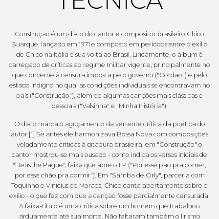
TÉCNICA
Construção é um disco do cantor e compositor brasileiro Chico
Buarque, lançado em 1971 e composto em períodos entre o exílio
de Chico na Itália e sua volta ao Brasil. Liricamente, o álbum é
carregado de críticas ao regime militar vigente, principalmente no
que concerne à censura imposta pelo governo ("Cordão") e pelo
estado indigno no qual as condições individuais se encontravam no
país ("Construção"), além de algumas canções mais clássicas e
pessoais ("Valsinha" e "Minha História").
O disco marca o aguçamento da vertente crítica da poética do
autor.[1] Se antes ele harmonizava Bossa Nova com composições
veladamente críticas à ditadura brasileira, em "Construção" o
cantor mostrou-se mais ousado - como indica os versos iniciais de
"Deus lhe Pague", faixa que abre o LP ("Por esse pão pra comer,
por esse chão pra dormir"). Em "Samba de Orly", parceria com
Toquinho e Vinicius de Moraes, Chico canta abertamente sobre o
exílio - o que fez com que a canção fosse parcialmente censurada.
A faixa-título é uma crítica sobre um homem que trabalhou
arduamente até sua morte. Não faltaram também o lirismo