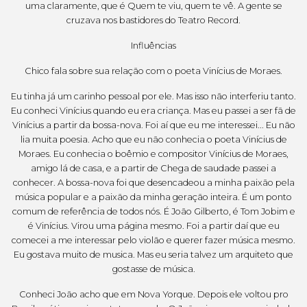
uma claramente, que é Quem te viu, quem te vê. A gente se
cruzava nos bastidores do Teatro Record.
Influências
Chico fala sobre sua relação com o poeta Vinícius de Moraes.
Eu tinha já um carinho pessoal por ele. Mas isso não interferiu tanto.
Eu conheci Vinícius quando eu era criança. Mas eu passei a ser fã de
Vinícius a partir da bossa-nova. Foi aí que eu me interessei... Eu não
lia muita poesia. Acho que eu não conhecia o poeta Vinícius de
Moraes. Eu conhecia o boêmio e compositor Vinícius de Moraes,
amigo lá de casa, e a partir de Chega de saudade passei a
conhecer. A bossa-nova foi que desencadeou a minha paixão pela
música popular e a paixão da minha geração inteira. É um ponto
comum de referência de todos nós. É João Gilberto, é Tom Jobim e
é Vinícius. Virou uma página mesmo. Foi a partir daí que eu
comecei a me interessar pelo violão e querer fazer música mesmo.
Eu gostava muito de musica. Mas eu seria talvez um arquiteto que
gostasse de música.
Conheci João acho que em Nova Yorque. Depois ele voltou pro