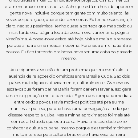
dificuldades em dar continuidade aos projetos. Os movimentos
eram encarados com suspeitas. Acho que está na hora de aparecer
gente nova. Inclusive porque tem gente com muito talento, às
vezes desperdiçado, querendo fazer coisas. Eu tenho esperança, é
claro, não sou pessimista. Tenho quase a certeza que mais cedo ou
mais tarde essa página toda da bossa-nova vai ser uma página
viradíssima. A bossa-nova existe até hoje. Volta e meia ela renasce
porque ainda é uma música moderna. Foi criada em cinqüenta e
poucos. Eu fico torcendo pra bossa-nova ser uma coisa do passado
mesmo.
Antecipamos a solução de um problema que era esdrúxulo: a
ausência de relações diplomáticas entre Brasil e Cuba. São dois
países muito ligados atavicamente, culturalmente. Os mesmos
escravos que foram dar na Bahia foram dar em Havana. Isso gera
uma miscigenação muito parecida. E gera uma simpatia imediata
entre os dois povos. Havia motivos políticos até pra eu me
manifestar por isso, porque havia uma perseguição a tudo que
dissesse respeito a Cuba. Mas a minha aproximação foi mais até
com os artistas do que outra coisa. Havia a necessidade de se
conhecer a cultura cubana, mesmo porque eles também tinham
muito interesse pela cultura brasileira e havia essa barreira