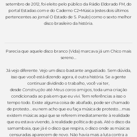
setembro de 2012, foi eleito pelo público da Rádio Eldorado FM, do
portal Estadao.com e do Caderno C2+Música (estes dois últimos
pertencentes ao jornal O Estado de S. Paulo) como o sexto melhor
disco brasileiro da história.
Parecia que aquele disco branco (Vida) marcava já um Chico mais
sereno...
Já vejo diferente. Vejo um disco bastante angustiado. Sem dúvida,
isso que você está dizendo agora, é outra história. Se a gente
continuar dividindo o trabalho, você vai ter,
desde
Construção
até
Meus caros amigos
, toda uma criação
condicionada ao país em que eu vivi. Tem referências a isso o
tempo todo. Existe alguma coisa de abafado, pode ser chamado
de protesto... eu nem acho que eu faça música de protesto....mas
existem músicas aqui que se referem imediatamente à realidade
que eu estava vivendo, à realidade política do país. Até o disco da
samambaia, que já é o disco que respira, o disco onde as músicas
censuradas aparecem de novo. Não havia mais a luta contra a