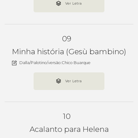
Ver Letra
09
Minha história (Gesù bambino)
Dalla/Palotino/versão:Chico Buarque
Ver Letra
10
Acalanto para Helena