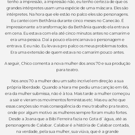
tenho a impressão, a impressão não, eu tenho certeza de que os
grandes intérpretes usam uma espécie de uma máscara. Eles são
intérpretes. Na hora que ele estão no palco eles são personagens.
Eu cantei com Bethânia durante cinco meses no Canecão. É
impressionante a transformação da Bethânia quando ela entrava
em cena. Eu estava com ela até cinco minutos antes no camarim e
era uma pessoa. Daí a pouco ela encarnava o personagem e
entrava. E eu não. Eu levava pro palco os meus problemas todos.
Era uma extensão de quem estava no camarim pouco antes.
A seguir, Chico comenta a nova mulher dos anos 70 e sua produção
para teatro.
Nos anos 70 a mulher deu um salto incrível em direção a sua
própria liberdade. Quando a Nara me pediu uma canção em 66,
era da mulher submissa, não é à toa. Mais tarde a mulher começou
a sair e vieram os movimentos feministas etc. Mas eu acho que
essas canções são mais conseqüência do meu trabalho pra teatro,
onde por algum motivo as mulheres sempre foram muito fortes.
Desde a Joana que a Bibi Ferreira fazia no Gota d´água, até as
personagens de Calabar. Calabar é a história de Calabar contada,
na verdade, pela sua mulher, sua viúva, que é a grande