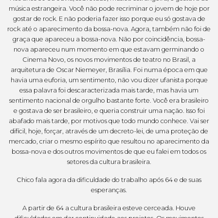
música estrangeira. Você não pode recriminar o jovem de hoje por
gostar de rock. E não poderia fazer isso porque eu só gostava de
rock até o aparecimento da bossa-nova. Agora, também não foi de
graça que apareceu a bossa-nova. Não por coincidência, bossa-
nova apareceu num momento em que estavam germinando o
Cinema Novo, os novos movimentos de teatro no Brasil, a
arquitetura de Oscar Niemeyer, Brasília. Foi numa época em que
havia uma euforia, um sentimento, não vou dizer ufanista porque
essa palavra foi descaracterizada mais tarde, mas havia um
sentimento nacional de orgulho bastante forte. Você era brasileiro
e gostava de ser brasileiro, e queria construir uma nação. Isso foi
abafado mais tarde, por motivos que todo mundo conhece. Vai ser
difícil, hoje, forçar, através de um decreto-lei, de uma proteção de
mercado, criar o mesmo espírito que resultou no aparecimento da
bossa-nova e dos outros movimentos de que eu falei em todos os
setores da cultura brasileira.
Chico fala agora da dificuldade do trabalho após 64 e de suas
esperanças.
A partir de 64 a cultura brasileira esteve cerceada. Houve