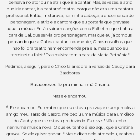
pensava no ator ou na atriz que iria cantar. Mas, às vezes, a atriz
que iria cantar, iria cantar só teatro, porque não era uma cantora
profissional. Então, misturava, na minha cabeça, a encomenda do
personagem, a atriz e a cantora que eu gostaria que gravasse
aquela música. Então saíram canções como Folhetim, que tinha a
cara de Gal, que servia pro personagem, mas que eu já compus
pensando que a Gal iria cantar lindamente; Olhos nos olhos, que
não foi pra teatro nem encomenda pra ela, mas quando eu
terminei eu falei: "Essa música tem a cara da Maria Bethânia."
Pedimos, a seguir, para o Chico falar sobre a versão de Cauby para
Bastidores.
Bastidores eu fiz pra minha irmã Cristina.
Mas ele encarnou.
É. Ele encarnou. Eu lembro que eu estava pra viajar e um jornalista
amigo meu, Tarso de Castro, me pediu uma música para um disco
do Cauby que ele estava produzindo. Eu disse: "Não tenho
nenhuma música nova. O que eu tenho é isso aqui, que a Cristina
gravou. Se ele quiser gravar..." Mas o disco dele atropelou, acabou