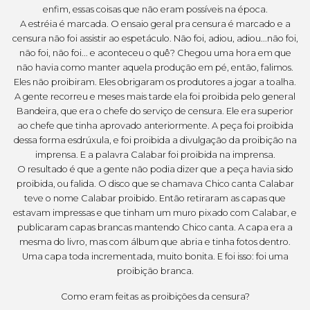
enfim, essas coisas que não eram possíveis na época.
A estréia é marcada. O ensaio geral pra censura é marcado e a
censura não foi assistir ao espetáculo. Não foi, adiou, adiou...não foi,
não foi, não foi... e aconteceu o quê? Chegou uma hora em que
não havia como manter aquela produção em pé, então, falimos.
Eles não proibiram. Eles obrigaram os produtores a jogar a toalha.
A gente recorreu e meses mais tarde ela foi proibida pelo general
Bandeira, que era o chefe do serviço de censura. Ele era superior
ao chefe que tinha aprovado anteriormente. A peça foi proibida
dessa forma esdrúxula, e foi proibida a divulgação da proibição na
imprensa. E a palavra Calabar foi proibida na imprensa.
O resultado é que a gente não podia dizer que a peça havia sido
proibida, ou falida. O disco que se chamava Chico canta Calabar
teve o nome Calabar proibido. Então retiraram as capas que
estavam impressas e que tinham um muro pixado com Calabar, e
publicaram capas brancas mantendo Chico canta. A capa era a
mesma do livro, mas com álbum que abria e tinha fotos dentro.
Uma capa toda incrementada, muito bonita. E foi isso: foi uma
proibição branca.
Como eram feitas as proibições da censura?