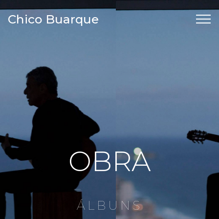
Chico Buarque
OBRA
ÁLBUNS