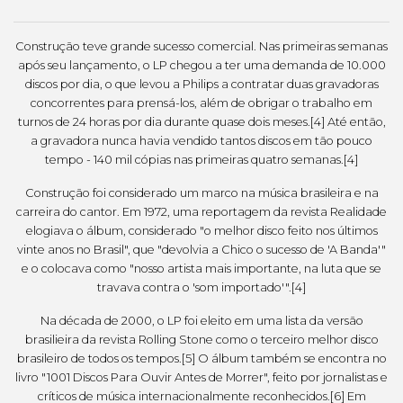
Construção teve grande sucesso comercial. Nas primeiras semanas
após seu lançamento, o LP chegou a ter uma demanda de 10.000
discos por dia, o que levou a Philips a contratar duas gravadoras
concorrentes para prensá-los, além de obrigar o trabalho em
turnos de 24 horas por dia durante quase dois meses.[4] Até então,
a gravadora nunca havia vendido tantos discos em tão pouco
tempo - 140 mil cópias nas primeiras quatro semanas.[4]
Construção foi considerado um marco na música brasileira e na
carreira do cantor. Em 1972, uma reportagem da revista Realidade
elogiava o álbum, considerado "o melhor disco feito nos últimos
vinte anos no Brasil", que "devolvia a Chico o sucesso de 'A Banda'"
e o colocava como "nosso artista mais importante, na luta que se
travava contra o 'som importado'".[4]
Na década de 2000, o LP foi eleito em uma lista da versão
brasilieira da revista Rolling Stone como o terceiro melhor disco
brasileiro de todos os tempos.[5] O álbum também se encontra no
livro "1001 Discos Para Ouvir Antes de Morrer", feito por jornalistas e
críticos de música internacionalmente reconhecidos.[6] Em