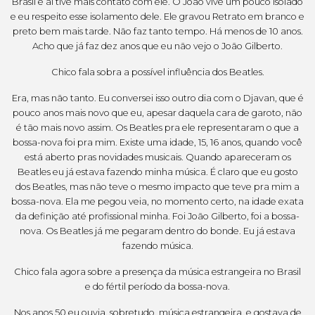
Brasil e aí tive mais contato com ele. O João vive um pouco isolado
e eu respeito esse isolamento dele. Ele gravou Retrato em branco e
preto bem mais tarde. Não faz tanto tempo. Há menos de 10 anos.
Acho que já faz dez anos que eu não vejo o João Gilberto.
Chico fala sobra a possível influência dos Beatles.
Era, mas não tanto. Eu conversei isso outro dia com o Djavan, que é
pouco anos mais novo que eu, apesar daquela cara de garoto, não
é tão mais novo assim. Os Beatles pra ele representaram o que a
bossa-nova foi pra mim. Existe uma idade, 15, 16 anos, quando você
está aberto pras novidades musicais. Quando apareceram os
Beatles eu já estava fazendo minha música. É claro que eu gosto
dos Beatles, mas não teve o mesmo impacto que teve pra mim a
bossa-nova. Ela me pegou veia, no momento certo, na idade exata
da definição até profissional minha. Foi João Gilberto, foi a bossa-
nova. Os Beatles já me pegaram dentro do bonde. Eu já estava
fazendo música.
Chico fala agora sobre a presença da música estrangeira no Brasil
e do fértil período da bossa-nova.
Nos anos 50 eu ouvia, sobretudo, música estrangeira, e gostava de