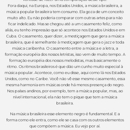
Fora daqui, na Europa, nos Estados Unidos, a música brasileira, a
música popular brasileira tem consumo. Ela goza de um conceito
muito alto. Eu não poderia comparar com outras artes para não
ficar indelicado. Mas se chegou até a um casamento feliz, como
aliás, eu tenho impressão que só acontece nos Estados Unidos e em
Cuba. O casamento, quer dizer, a mestiçagem que gera a música
brasileira, que é semelhante à mestiçagem que gera o jazz e toda
música caribenha. O casamento entre a música e a letra, a
formação européia dos nossos letristas, isso vem de muito tempo. A
formação européia dos nossos melodistas, mas basicamente o
ritmo. Os ritmos brasileiros é que dão um cunho muito especial à
música popular. Acontece, como eu disse, aqui como lá nos Estados
Unidos, como no Caribe. Você não vê esse mesmo casamento, essa
mesma harmonia em músicas onde há menos presença do negro.
Nos países andinos, por exemplo, tem a música popular, mas, ao
nível internacional, ela não tem o pique que tem a música
brasileira.
Na música brasileira esse elemento negro é fundamental. E a
forma como ele entra, como ele se casa com os outros elementos
que compõem a música. Eu vejo por aí.