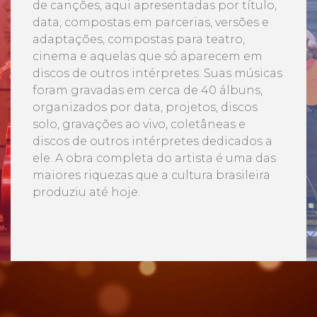
de canções, aqui apresentadas por título,
data, compostas em parcerias, versões e
adaptações, compostas para teatro,
cinema e aquelas que só aparecem em
discos de outros intérpretes. Suas músicas
foram gravadas em cerca de 40 álbuns,
organizados por data, projetos, discos
solo, gravações ao vivo, coletâneas e
discos de outros intérpretes dedicados a
ele. A obra completa do artista é uma das
maiores riquezas que a cultura brasileira
produziu até hoje.