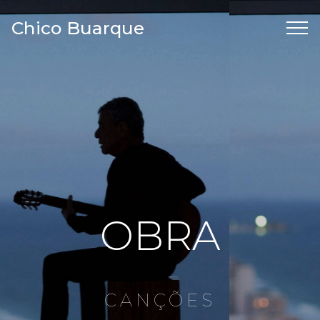
Chico Buarque
OBRA
CANÇÕES