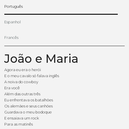
Português
Espanhol
Francês
João e Maria
Agora eu era o herói
E o meu cavalo só falava inglês
A noiva do cowboy
Era você
Além das outras três
Eu enfrentava os batalhões
Os alemães e seus canhões
Guardava o meu bodoque
E ensaiava um rock
Para as matinês