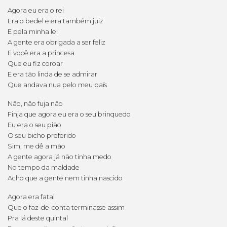
Agora eu era o rei
Era o bedel e era também juiz
E pela minha lei
A gente era obrigada a ser feliz
E você era a princesa
Que eu fiz coroar
E era tão linda de se admirar
Que andava nua pelo meu país
Não, não fuja não
Finja que agora eu era o seu brinquedo
Eu era o seu pião
O seu bicho preferido
Sim, me dê a mão
A gente agora já não tinha medo
No tempo da maldade
Acho que a gente nem tinha nascido
Agora era fatal
Que o faz-de-conta terminasse assim
Pra lá deste quintal