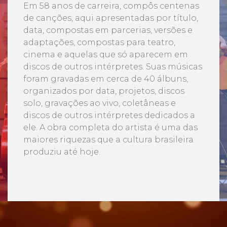
Em 58 anos de carreira, compôs centenas
de canções, aqui apresentadas por título,
data, compostas em parcerias, versões e
adaptações, compostas para teatro,
cinema e aquelas que só aparecem em
discos de outros intérpretes. Suas músicas
foram gravadas em cerca de 40 álbuns,
organizados por data, projetos, discos
solo, gravações ao vivo, coletâneas e
discos de outros intérpretes dedicados a
ele. A obra completa do artista é uma das
maiores riquezas que a cultura brasileira
produziu até hoje.