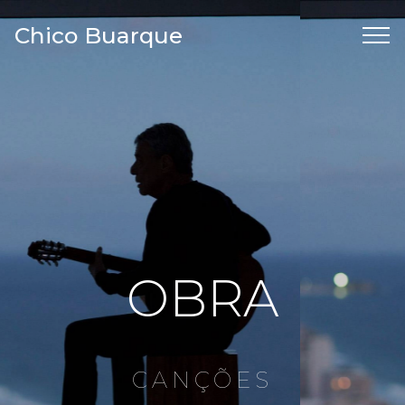
Chico Buarque
OBRA
CANÇÕES