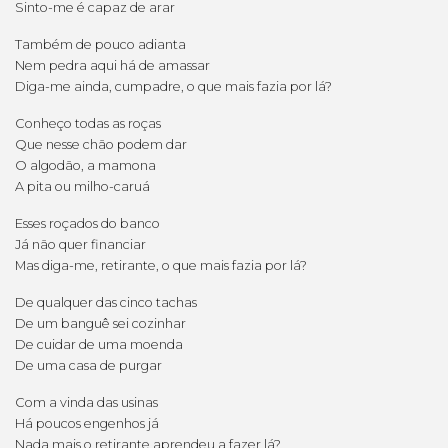
Sinto-me é capaz de arar
Também de pouco adianta
Nem pedra aqui há de amassar
Diga-me ainda, cumpadre, o que mais fazia por lá?
Conheço todas as roças
Que nesse chão podem dar
O algodão, a mamona
A pita ou milho-caruá
Esses roçados do banco
Já não quer financiar
Mas diga-me, retirante, o que mais fazia por lá?
De qualquer das cinco tachas
De um banguê sei cozinhar
De cuidar de uma moenda
De uma casa de purgar
Com a vinda das usinas
Há poucos engenhos já
Nada mais o retirante aprendeu a fazer lá?