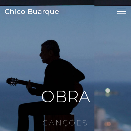
Chico Buarque
OBRA
CANÇÕES