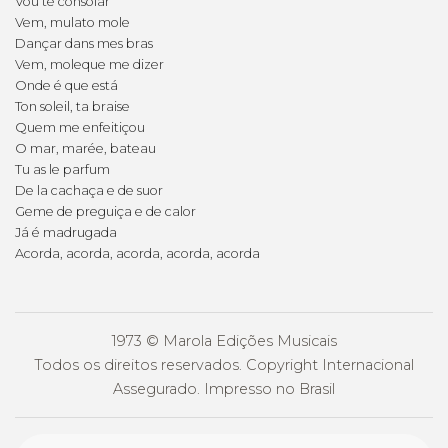
Vou te consolar
Vem, mulato mole
Dançar dans mes bras
Vem, moleque me dizer
Onde é que está
Ton soleil, ta braise
Quem me enfeitiçou
O mar, marée, bateau
Tu as le parfum
De la cachaça e de suor
Geme de preguiça e de calor
Já é madrugada
Acorda, acorda, acorda, acorda, acorda
1973 © Marola Edições Musicais
Todos os direitos reservados. Copyright Internacional
Assegurado. Impresso no Brasil