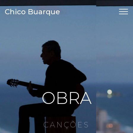
Chico Buarque
OBRA
CANÇÕES