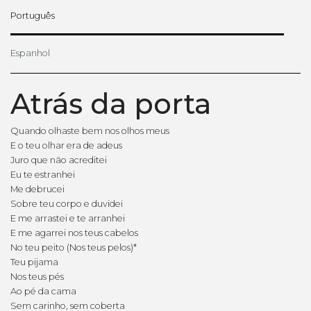
Português
Espanhol
Atrás da porta
Quando olhaste bem nos olhos meus
E o teu olhar era de adeus
Juro que não acreditei
Eu te estranhei
Me debrucei
Sobre teu corpo e duvidei
E me arrastei e te arranhei
E me agarrei nos teus cabelos
No teu peito (Nos teus pelos)*
Teu pijama
Nos teus pés
Ao pé da cama
Sem carinho, sem coberta