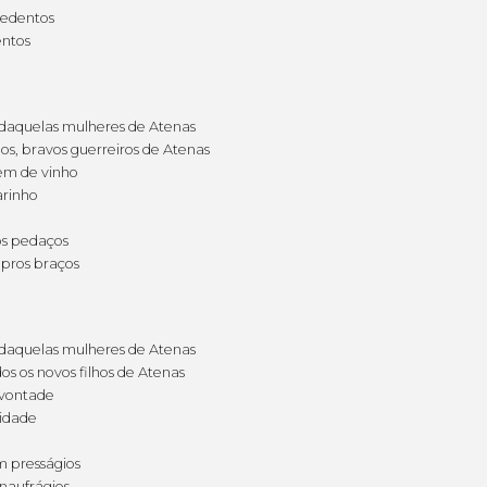
sedentos
entos
daquelas mulheres de Atenas
s, bravos guerreiros de Atenas
em de vinho
rinho
os pedaços
pros braços
daquelas mulheres de Atenas
s os novos filhos de Atenas
 vontade
idade
m presságios
naufrágios