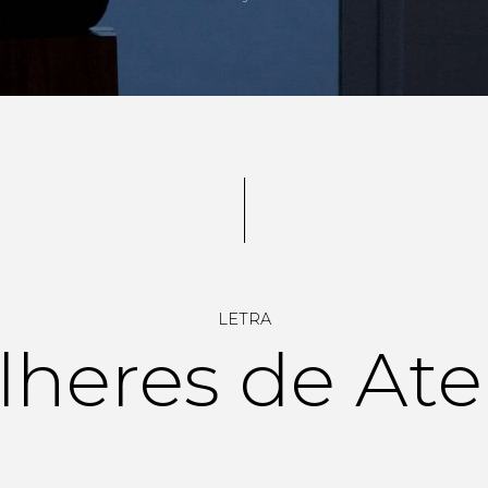
LETRA
heres de At