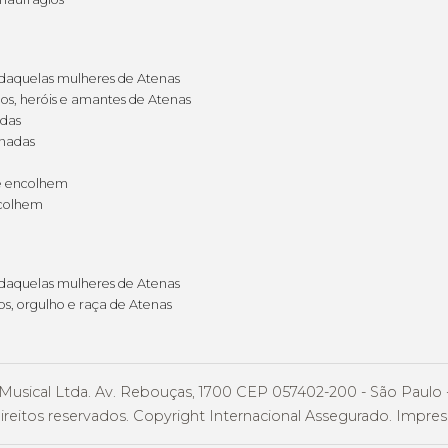
daquelas mulheres de Atenas
s, heróis e amantes de Atenas
adas
onadas
se encolhem
ecolhem
daquelas mulheres de Atenas
s, orgulho e raça de Atenas
Musical Ltda. Av. Rebouças, 1700 CEP 057402-200 - São Paulo 
ireitos reservados. Copyright Internacional Assegurado. Impress