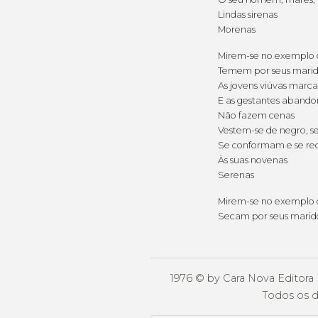
Lindas sirenas
Morenas
Mirem-se no exemplo 
Temem por seus marido
As jovens viúvas marc
E as gestantes aband
Não fazem cenas
Vestem-se de negro, 
Se conformam e se r
Às suas novenas
Serenas
Mirem-se no exemplo 
Secam por seus marido
1976 © by Cara Nova Editora 
Todos os d