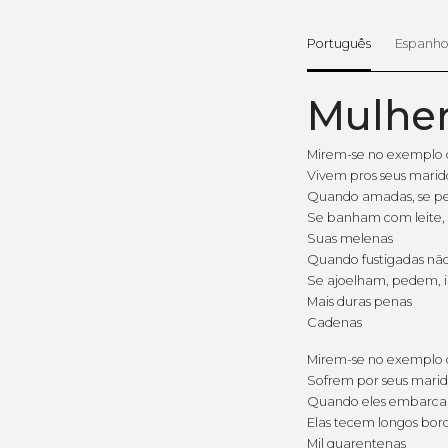
Português
Espanho
Mulher
Mirem-se no exemplo 
Vivem pros seus marido
Quando amadas, se 
Se banham com leite,
Suas melenas
Quando fustigadas nã
Se ajoelham, pedem,
Mais duras penas
Cadenas
Mirem-se no exemplo 
Sofrem por seus marid
Quando eles embarca
Elas tecem longos bor
Mil quarentenas