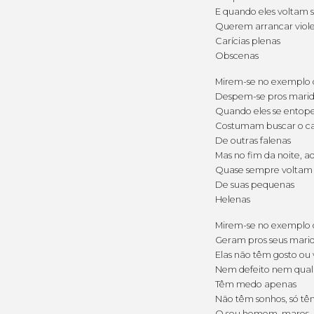
E quando eles voltam 
Querem arrancar viol
Carícias plenas
Obscenas
Mirem-se no exemplo 
Despem-se pros marido
Quando eles se entop
Costumam buscar o ca
De outras falenas
Mas no fim da noite, a
Quase sempre voltam 
De suas pequenas
Helenas
Mirem-se no exemplo 
Geram pros seus marido
Elas não têm gosto ou
Nem defeito nem qual
Têm medo apenas
Não têm sonhos, só tê
O seu homem, mares, 