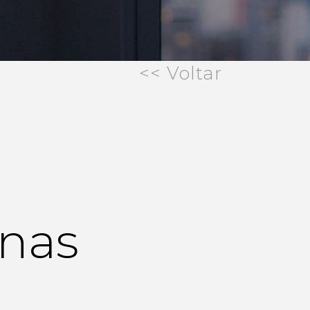
<< Voltar
enas