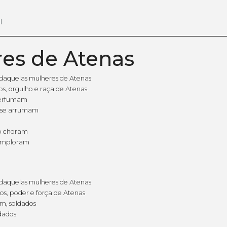
l
es de Atenas
daquelas mulheres de Atenas
s, orgulho e raça de Atenas
perfumam
 se arrumam
o choram
 imploram
daquelas mulheres de Atenas
os, poder e força de Atenas
m, soldados
dados